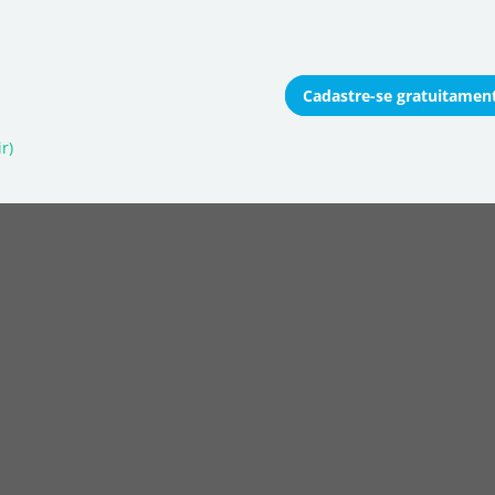
Cadastre-se
gratuitamen
onomizar coletivamente
r)