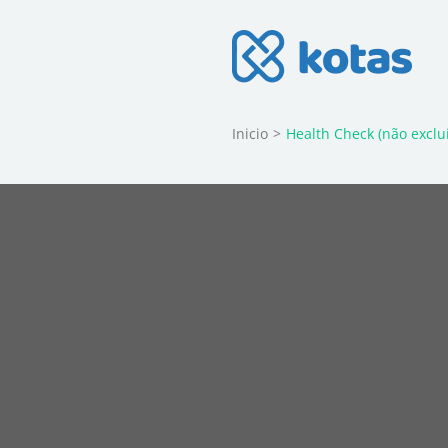
Skip
to
content
Blog do Kotas
Dicas e conteúdo relevante para ec
(Press
Enter)
Inicio
>
Health Check (não exclui