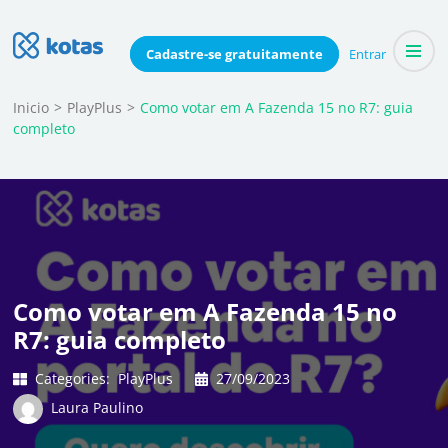
Skip
to
Blog do Kotas
Cadastre-se
gratuitamente
Entrar
Dicas e conteúdo relevante para economizar coletivamente
content
(Press
Inicio
>
PlayPlus
>
Como votar em A Fazenda 15 no R7: guia
completo
Enter)
Como votar em A Fazenda 15 no
R7: guia completo
Categories:
PlayPlus
27/09/2023
Laura Paulino