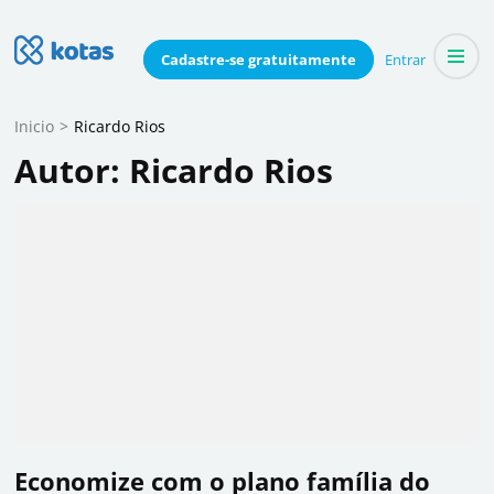
Skip
to
Blog do Kotas
Cadastre-se
gratuitamente
Entrar
Dicas e conteúdo relevante para economizar coletivamente
content
(Press
Inicio
>
Ricardo Rios
Enter)
Autor:
Ricardo Rios
Economize com o plano família do