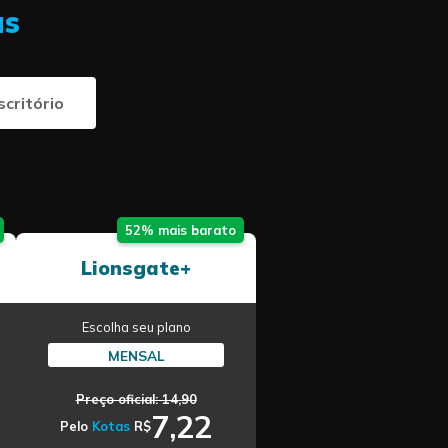
as
scritório
52% mais barato
Lionsgate+
Escolha seu plano
MENSAL
Preço oficial: 14,90
7,22
Pelo
Kotas
R$