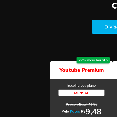
C
Víd
77% mais barato
Youtube Premium
Escolha seu plano
MENSAL
Preço oficial: 41,90
9,48
Pelo
Kotas
R$