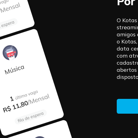
Por
O Kotas 
streami
amigos 
o Kotas
data ce
com atra
cadastr
abertos
disposto