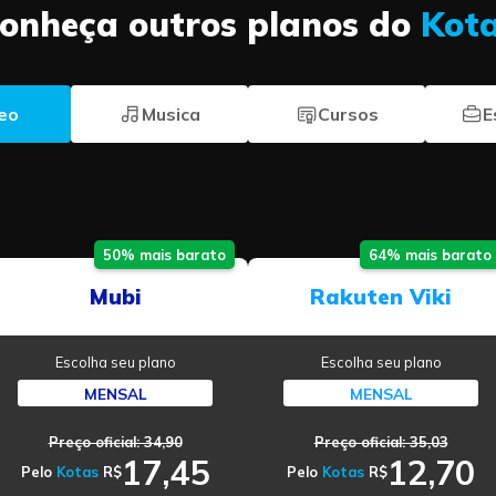
onheça outros planos do
Kot
eo
Musica
Cursos
E
50% mais barato
64% mais barato
Mubi
Rakuten Viki
Escolha seu plano
Escolha seu plano
MENSAL
MENSAL
Preço oficial: 34,90
Preço oficial: 35,03
17,45
12,70
Pelo
Kotas
R$
Pelo
Kotas
R$